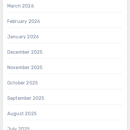
March 2026
February 2026
January 2026
December 2025
November 2025
October 2025
September 2025
August 2025
July 2025