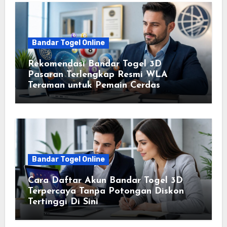
Bandar Togel Online
Rekomendasi Bandar Togel 3D
Pasaran Terlengkap Resmi WLA
Teraman untuk Pemain Cerdas
Bandar Togel Online
Cara Daftar Akun Bandar Togel 3D
Terpercaya Tanpa Potongan Diskon
Tertinggi Di Sini