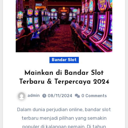
Bandar Slot
Mainkan di Bandar Slot
Terbaru & Terpercaya 2024
admin
08/11/2024
0
Comments
Dalam dunia perjudian online, bandar slot
terbaru menjadi pilihan yang semakin
populer di kalangan pemain. Di tahun