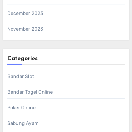
December 2023
November 2023
Categories
Bandar Slot
Bandar Togel Online
Poker Online
Sabung Ayam