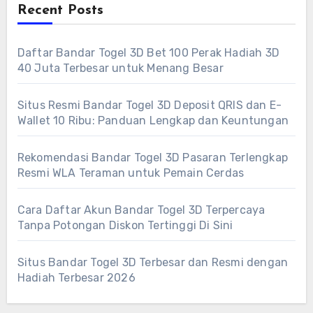
Recent Posts
Daftar Bandar Togel 3D Bet 100 Perak Hadiah 3D
40 Juta Terbesar untuk Menang Besar
Situs Resmi Bandar Togel 3D Deposit QRIS dan E-
Wallet 10 Ribu: Panduan Lengkap dan Keuntungan
Rekomendasi Bandar Togel 3D Pasaran Terlengkap
Resmi WLA Teraman untuk Pemain Cerdas
Cara Daftar Akun Bandar Togel 3D Terpercaya
Tanpa Potongan Diskon Tertinggi Di Sini
Situs Bandar Togel 3D Terbesar dan Resmi dengan
Hadiah Terbesar 2026