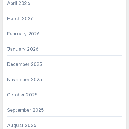
April 2026
March 2026
February 2026
January 2026
December 2025
November 2025
October 2025
September 2025
August 2025