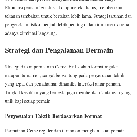
Eliminasi pemain terjadi saat chip mereka habis, memberikan
tekanan tambahan untuk bertahan lebih lama. Strategi taruhan dan
pengelolaan risiko menjadi lebih penting dalam turnamen karena
adanya eliminasi langsung.
Strategi dan Pengalaman Bermain
Strategi dalam permainan Ceme, baik dalam format reguler
maupun turnamen, sangat bergantung pada penyesuaian taktik
yang tepat dan pemahaman dinamika interaksi antar pemain.
Tingkat kesulitan yang berbeda juga memberikan tantangan yang
unik bagi setiap pemain.
Penyesuaian Taktik Berdasarkan Format
Permainan Ceme reguler dan turnamen mengharuskan pemain