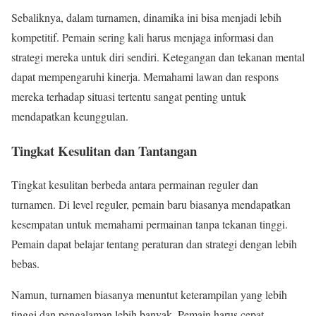
Sebaliknya, dalam turnamen, dinamika ini bisa menjadi lebih
kompetitif. Pemain sering kali harus menjaga informasi dan
strategi mereka untuk diri sendiri. Ketegangan dan tekanan mental
dapat mempengaruhi kinerja. Memahami lawan dan respons
mereka terhadap situasi tertentu sangat penting untuk
mendapatkan keunggulan.
Tingkat Kesulitan dan Tantangan
Tingkat kesulitan berbeda antara permainan reguler dan
turnamen. Di level reguler, pemain baru biasanya mendapatkan
kesempatan untuk memahami permainan tanpa tekanan tinggi.
Pemain dapat belajar tentang peraturan dan strategi dengan lebih
bebas.
Namun, turnamen biasanya menuntut keterampilan yang lebih
tinggi dan pengalaman lebih banyak. Pemain harus cepat