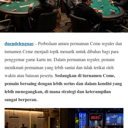
duendelenguas
– Perbedaan antara permainan Ceme reguler dan
turnamen Ceme menjadi topik menarik untuk dibahas bagi para
penggemar game kartu ini. Dalam permainan reguler, pemain
menikmati permainan yang lebih santai dan tidak terikat oleh
Sedangkan di turnamen Ceme,
waktu atau batasan peserta.
pemain bersaing dengan lebih serius dan dalam kondisi yang
lebih menegangkan, di mana strategi dan keterampilan
sangat berperan.